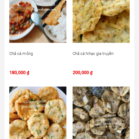
Chả cá mỏng
Chả cá Nhạc gia truyền
180,000
₫
200,000
₫