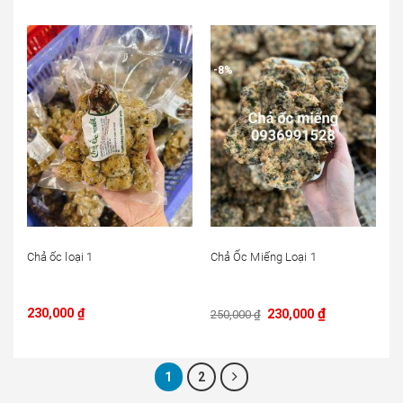
-8%
Chả ốc loại 1
Chả Ốc Miếng Loại 1
Giá
₫
Giá
230,000
₫
230,000
250,000
₫
gốc
hiện
là:
tại
250,000 ₫.
là:
230,000 ₫.
1
2