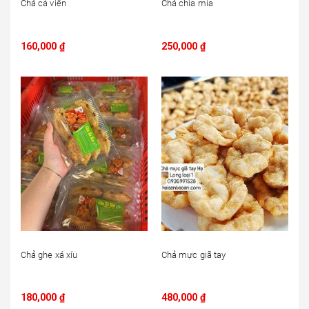
Chả cá viên
Chả chìa mía
160,000
₫
250,000
₫
Chả ghẹ xá xíu
Chả mực giã tay
180,000
₫
480,000
₫