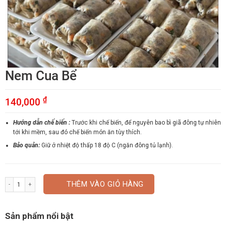
Nem Cua Bể
₫
140,000
Hướng dẫn chế biến :
Trước khi chế biến, để nguyên bao bì giã đông tự nhiên
tới khi mềm, sau đó chế biến món ăn tùy thích.
Bảo quản:
Giữ ở nhiệt độ thấp 18 độ C (ngăn đông tủ lạnh).
Nem Cua Bể số lượng
THÊM VÀO GIỎ HÀNG
Sản phẩm nổi bật