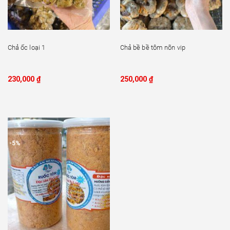
Chả ốc loại 1
Chả bề bề tôm nõn vip
230,000
₫
250,000
₫
-5%