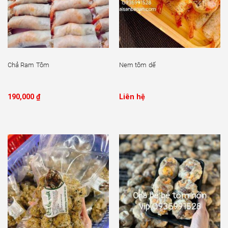
Chả Ram Tôm
Nem tôm dế
190,000
₫
Liên hệ