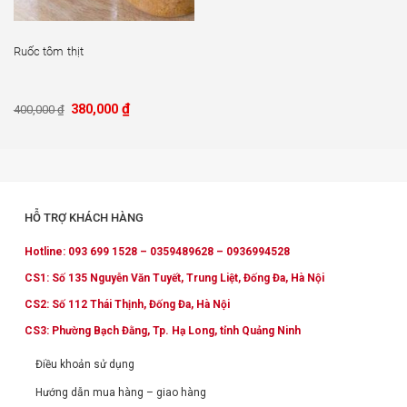
Ruốc tôm thịt
Giá
₫
Giá
380,000
400,000
₫
gốc
hiện
là:
tại
400,000 ₫.
là:
380,000 ₫.
HỖ TRỢ KHÁCH HÀNG
Hotline: 093 699 1528 – 0359489628 – 0936994528
CS1: Số 135 Nguyễn Văn Tuyết, Trung Liệt, Đống Đa, Hà Nội
CS2: Số 112 Thái Thịnh, Đống Đa, Hà Nội
CS3: Phường Bạch Đằng, Tp. Hạ Long, tỉnh Quảng Ninh
Điều khoản sử dụng
Hướng dẫn mua hàng – giao hàng