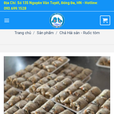
Skip
Địa Chỉ: Số 135 Nguyễn Văn Tuyết, Đống Đa, HN - Hotline:
093.699.1528
to
content
Trang chủ
/
Sản phẩm
/
Chả Hải sản - Ruốc tôm