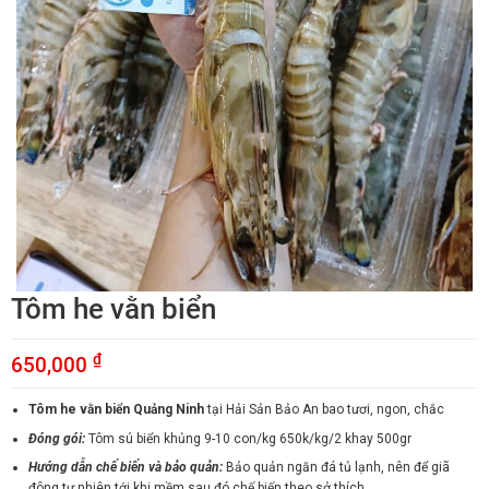
Tôm he vằn biển
₫
650,000
Tôm he vằn biển Quảng Ninh
tại Hải Sản Bảo An bao tươi, ngon, chắc
Đóng gói:
Tôm sú biển khủng 9-10 con/kg 650k/kg/2 khay 500gr
Hướng dẫn chế biến và bảo quản:
Bảo quản ngăn đá tủ lạnh, nên để giã
đông tự nhiên tới khi mềm sau đó chế biến theo sở thích