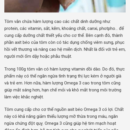
Tôm vằn chứa hàm lượng cao các chất dinh dưỡng như:
protein, các vitamin, sắt, kẽm, khoáng chất, canxi, photpho… để
cung cấp dưỡng chất thiết yếu cho cơ thể. Bên cạnh đó, thành
phần axit béo của tôm còn có tác dụng chống viêm sưng, phục
hồi vết thương và nâng cao hệ miễn dịch. Nhất là đối với trẻ em,
người mới ốm dậy hoặc phẫu thuật.
Trong 100g tôm vằn có hàm lượng vitamin dồi dào. Do đó, thực
phẩm này có thể ngăn ngừa tình trạng thị lực kém ở người già
và trẻ em. Hơn nữa, hàm lượng Omega 3 cao trong tôm cũng
giúp mắt sáng hơn, hạn chế mỏi và khô mắt trong môi trường
làm việc khắc nghiệt.
Tôm cung cấp cho cơ thể nguồn axit béo Omega 3 có lợi. Chất
này có khả năng giảm thiểu lượng mỡ thừa trong máu, ngăn
ngừa chứng đột quỵ. Omega 3 cũng giúp hệ tim mạch hoạt