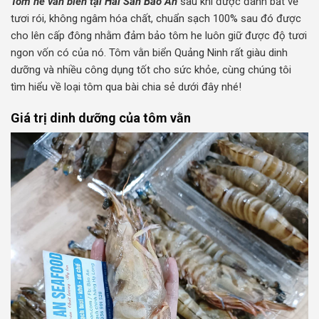
Tôm he vằn biển tại Hải Sản Bảo An
sau khi được đánh bắt về
tươi rói, không ngâm hóa chất, chuẩn sạch 100% sau đó được
cho lên cấp đông nhằm đảm bảo tôm he luôn giữ được độ tươi
ngon vốn có của nó. Tôm vằn biển Quảng Ninh rất giàu dinh
dưỡng và nhiều công dụng tốt cho sức khỏe, cùng chúng tôi
tìm hiểu về loại tôm qua bài chia sẻ dưới đây nhé!
Giá trị dinh dưỡng của tôm vằn