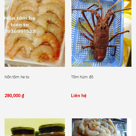
Nõn tôm he to
Tôm hùm đỏ
280,000
₫
Liên hệ