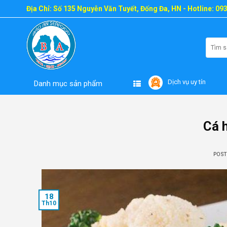
Skip
Địa Chỉ: Số 135 Nguyễn Văn Tuyết, Đống Đa, HN - Hotline: 09
to
content
Tìm
kiếm:
Dịch vụ uy tín
Danh mục sản phẩm
Cá h
POS
18
Th10