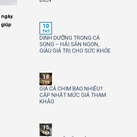
 ngày.
 giúp
10
TH7
DINH DƯỠNG TRONG CÁ
SONG – HẢI SẢN NGON,
GIÀU GIÁ TRỊ CHO SỨC KHỎE
18
TH6
GIÁ CÁ CHIM BAO NHIÊU?
CẬP NHẬT MỨC GIÁ THAM
KHẢO
15
TH6