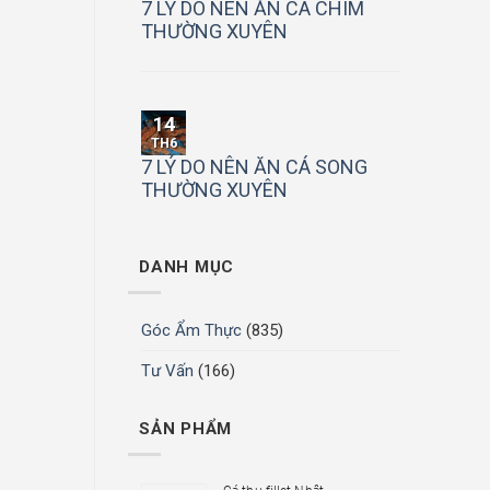
7 LÝ DO NÊN ĂN CÁ CHIM
THƯỜNG XUYÊN
14
TH6
7 LÝ DO NÊN ĂN CÁ SONG
THƯỜNG XUYÊN
DANH MỤC
Góc Ẩm Thực
(835)
Tư Vấn
(166)
SẢN PHẨM