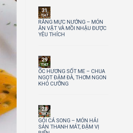
31
TH7
RĂNG MỰC NƯỚNG – MÓN
ĂN VẶT VÀ MỒI NHẬU ĐƯỢC
YÊU THÍCH
29
TH7
ỐC HƯƠNG SỐT ME – CHUA
NGỌT ĐẬM ĐÀ, THƠM NGON
KHÓ CƯỠNG
28
TH7
GỎI CÁ SONG – MÓN HẢI
SẢN THANH MÁT, ĐẬM VỊ
BIỂN