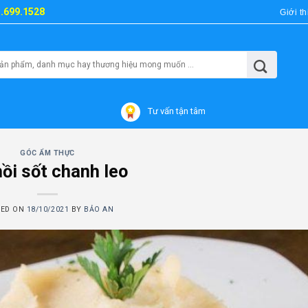
3.699.1528
Giới th
Tư vấn tận tâm
GÓC ẨM THỰC
ồi sốt chanh leo
TED ON
18/10/2021
BY
BẢO AN