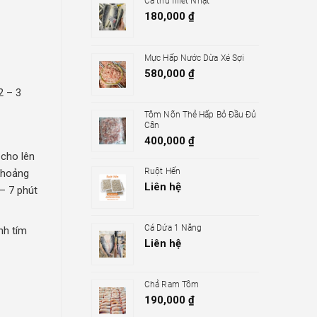
Cá thu fillet Nhật
180,000
₫
Mực Hấp Nước Dừa Xé Sợi
580,000
₫
2 – 3
Tôm Nõn Thẻ Hấp Bỏ Đầu Đủ
Cân
400,000
₫
 cho lên
Ruột Hến
khoảng
Liên hệ
– 7 phút
Cá Dứa 1 Nắng
nh tím
Liên hệ
Chả Ram Tôm
190,000
₫