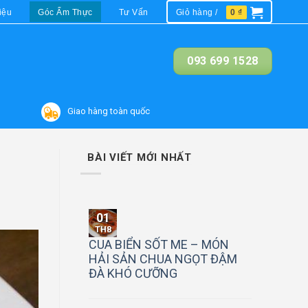
iệu
Góc Ẩm Thực
Tư Vấn
Giỏ hàng /
0
₫
093 699 1528
Giao hàng toàn quốc
BÀI VIẾT MỚI NHẤT
01
TH8
CUA BIỂN SỐT ME – MÓN
HẢI SẢN CHUA NGỌT ĐẬM
ĐÀ KHÓ CƯỠNG