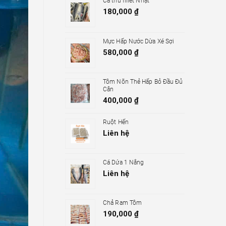
Cá thu fillet Nhật
180,000
₫
Mực Hấp Nước Dừa Xé Sợi
580,000
₫
Tôm Nõn Thẻ Hấp Bỏ Đầu Đủ
Cân
400,000
₫
Ruột Hến
Liên hệ
Cá Dứa 1 Nắng
Liên hệ
Chả Ram Tôm
190,000
₫