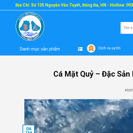
Skip
Địa Chỉ: Số 135 Nguyễn Văn Tuyết, Đống Đa, HN - Hotline: 09
to
content
Tìm
kiếm:
Dịch vụ uy tín
Danh mục sản phẩm
Cá Mặt Quỷ – Đặc Sản 
POS
06
Th9