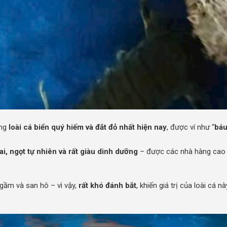
ững
loài cá biển quý hiếm và đắt đỏ nhất hiện nay
, được ví như “
báu
ai, ngọt tự nhiên và rất giàu dinh dưỡng
– được các nhà hàng cao 
gầm và san hô – vì vậy,
rất khó đánh bắt
, khiến giá trị của loài cá n