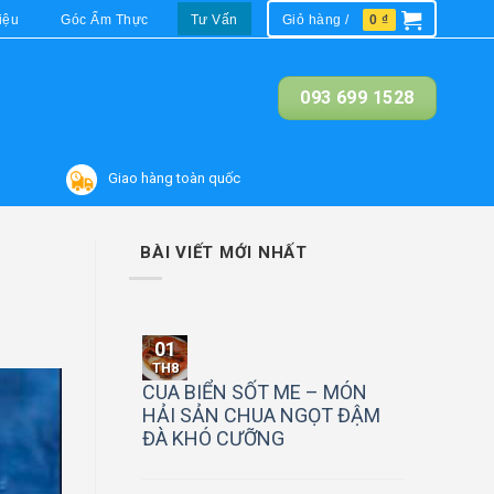
iệu
Góc Ẩm Thực
Tư Vấn
Giỏ hàng /
0
₫
093 699 1528
Giao hàng toàn quốc
BÀI VIẾT MỚI NHẤT
01
TH8
CUA BIỂN SỐT ME – MÓN
HẢI SẢN CHUA NGỌT ĐẬM
ĐÀ KHÓ CƯỠNG