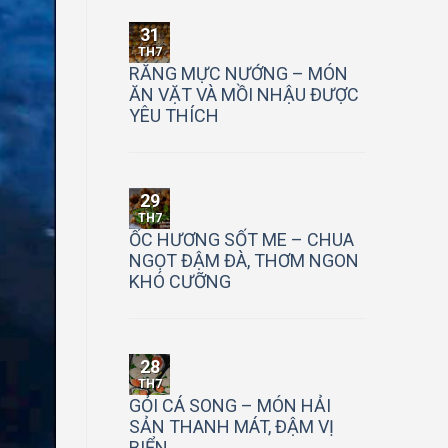
31
TH7
RĂNG MỰC NƯỚNG – MÓN
ĂN VẶT VÀ MỒI NHẬU ĐƯỢC
YÊU THÍCH
29
TH7
ỐC HƯƠNG SỐT ME – CHUA
NGỌT ĐẬM ĐÀ, THƠM NGON
KHÓ CƯỠNG
28
TH7
GỎI CÁ SONG – MÓN HẢI
SẢN THANH MÁT, ĐẬM VỊ
BIỂN