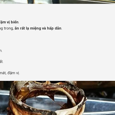
đậm vị biển
.
ng trong,
ăn rất lạ miệng và hấp dẫn
.
n.
t.
mát, đậm vị.