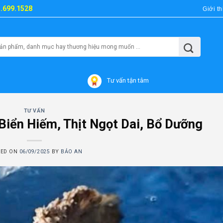
3.699.1528
Giới th
Tư vấn tận tâm
TƯ VẤN
Biển Hiếm, Thịt Ngọt Dai, Bổ Dưỡng
TED ON
06/09/2025
BY
BẢO AN