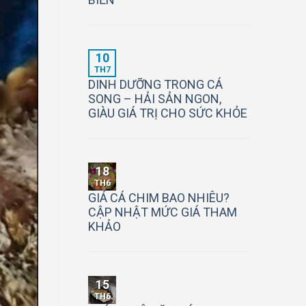
10
TH7
DINH DƯỠNG TRONG CÁ
SONG – HẢI SẢN NGON,
GIÀU GIÁ TRỊ CHO SỨC KHỎE
18
TH6
GIÁ CÁ CHIM BAO NHIÊU?
CẬP NHẬT MỨC GIÁ THAM
KHẢO
15
TH6