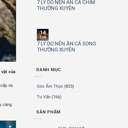
7 LÝ DO NÊN ĂN CÁ CHIM
THƯỜNG XUYÊN
14
TH6
7 LÝ DO NÊN ĂN CÁ SONG
THƯỜNG XUYÊN
DANH MỤC
 vật của
cấp và
Góc Ẩm Thực
(835)
Tư Vấn
(166)
ày càng
SẢN PHẨM