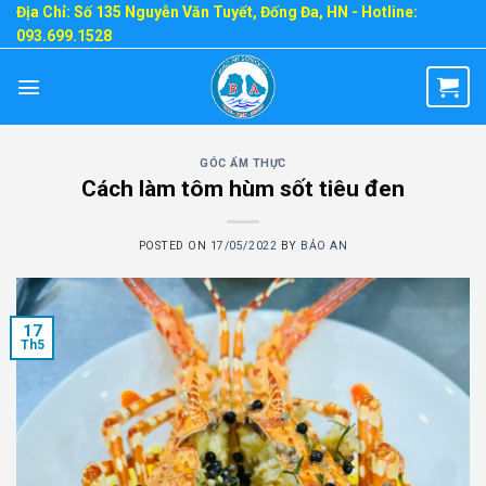
Skip
Địa Chỉ: Số 135 Nguyễn Văn Tuyết, Đống Đa, HN - Hotline:
093.699.1528
to
content
GÓC ẨM THỰC
Cách làm tôm hùm sốt tiêu đen
POSTED ON
17/05/2022
BY
BẢO AN
17
Th5