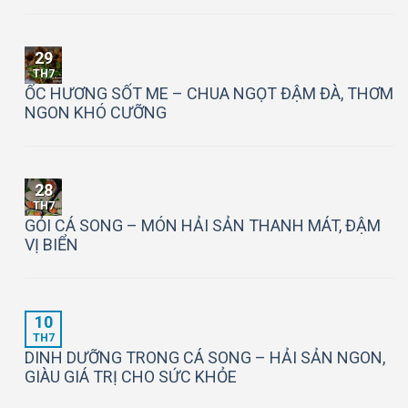
29
TH7
ỐC HƯƠNG SỐT ME – CHUA NGỌT ĐẬM ĐÀ, THƠM
NGON KHÓ CƯỠNG
28
TH7
GỎI CÁ SONG – MÓN HẢI SẢN THANH MÁT, ĐẬM
VỊ BIỂN
10
TH7
DINH DƯỠNG TRONG CÁ SONG – HẢI SẢN NGON,
GIÀU GIÁ TRỊ CHO SỨC KHỎE