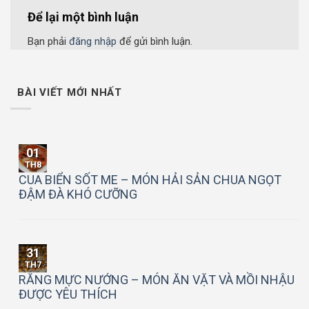
Để lại một bình luận
Bạn phải
đăng nhập
để gửi bình luận.
BÀI VIẾT MỚI NHẤT
01
TH8
CUA BIỂN SỐT ME – MÓN HẢI SẢN CHUA NGỌT
ĐẬM ĐÀ KHÓ CƯỠNG
31
TH7
RĂNG MỰC NƯỚNG – MÓN ĂN VẶT VÀ MỒI NHẬU
ĐƯỢC YÊU THÍCH