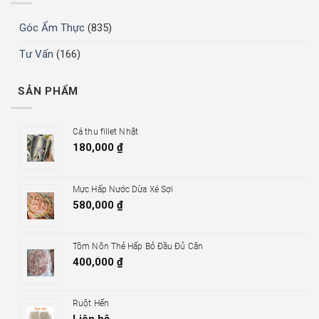
Góc Ẩm Thực
(835)
Tư Vấn
(166)
SẢN PHẨM
Cá thu fillet Nhật
180,000
₫
Mực Hấp Nước Dừa Xé Sợi
580,000
₫
Tôm Nõn Thẻ Hấp Bỏ Đầu Đủ Cân
400,000
₫
Ruột Hến