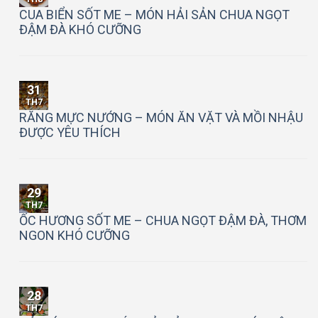
CUA BIỂN SỐT ME – MÓN HẢI SẢN CHUA NGỌT
ĐẬM ĐÀ KHÓ CƯỠNG
31
TH7
RĂNG MỰC NƯỚNG – MÓN ĂN VẶT VÀ MỒI NHẬU
ĐƯỢC YÊU THÍCH
29
TH7
ỐC HƯƠNG SỐT ME – CHUA NGỌT ĐẬM ĐÀ, THƠM
NGON KHÓ CƯỠNG
28
TH7