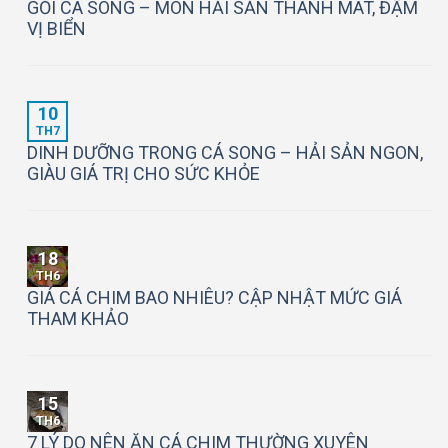
GỎI CÁ SONG – MÓN HẢI SẢN THANH MÁT, ĐẬM
VỊ BIỂN
10
TH7
DINH DƯỠNG TRONG CÁ SONG – HẢI SẢN NGON,
GIÀU GIÁ TRỊ CHO SỨC KHỎE
18
TH6
GIÁ CÁ CHIM BAO NHIÊU? CẬP NHẬT MỨC GIÁ
THAM KHẢO
15
TH6
7 LÝ DO NÊN ĂN CÁ CHIM THƯỜNG XUYÊN