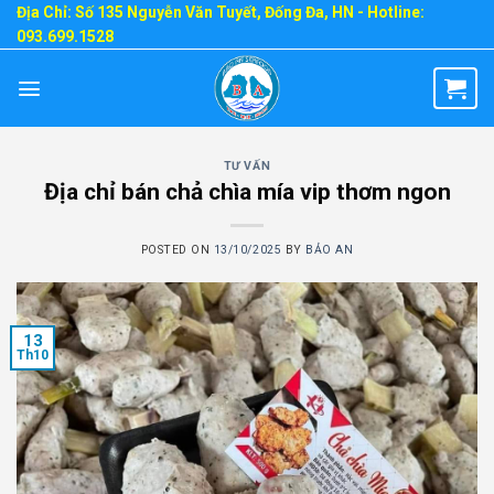
Skip
Địa Chỉ: Số 135 Nguyễn Văn Tuyết, Đống Đa, HN - Hotline:
093.699.1528
to
content
TƯ VẤN
Địa chỉ bán chả chìa mía vip thơm ngon
POSTED ON
13/10/2025
BY
BẢO AN
13
Th10