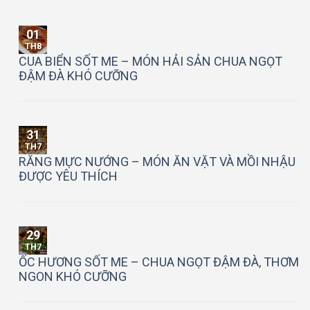
01
TH8
CUA BIỂN SỐT ME – MÓN HẢI SẢN CHUA NGỌT
ĐẬM ĐÀ KHÓ CƯỠNG
31
TH7
RĂNG MỰC NƯỚNG – MÓN ĂN VẶT VÀ MỒI NHẬU
ĐƯỢC YÊU THÍCH
29
TH7
ỐC HƯƠNG SỐT ME – CHUA NGỌT ĐẬM ĐÀ, THƠM
NGON KHÓ CƯỠNG