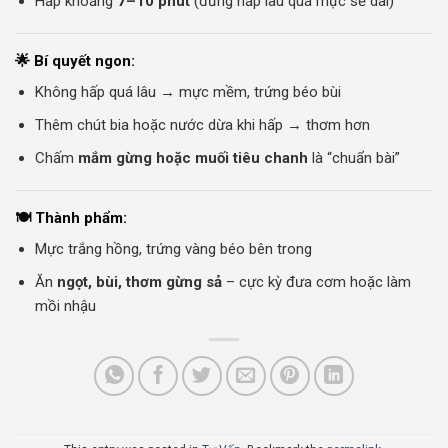
Hấp khoảng
7–10 phút
(đừng hấp lâu quá mực sẽ dai)
🌟 Bí quyết ngon:
Không hấp quá lâu → mực mềm, trứng béo bùi
Thêm chút bia hoặc nước dừa khi hấp → thơm hơn
Chấm
mắm gừng hoặc muối tiêu chanh
là “chuẩn bài”
🍽️ Thành phẩm:
Mực trắng hồng, trứng vàng béo bên trong
Ăn
ngọt, bùi, thơm gừng sả
– cực kỳ đưa cơm hoặc làm
mồi nhậu