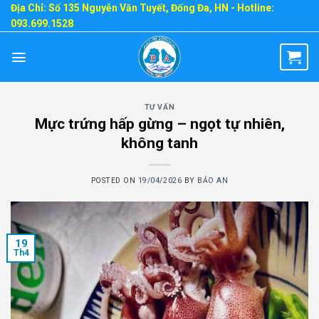
Skip
Địa Chỉ: Số 135 Nguyễn Văn Tuyết, Đống Đa, HN - Hotline:
093.699.1528
to
content
TƯ VẤN
Mực trứng hấp gừng – ngọt tự nhiên,
không tanh
POSTED ON
19/04/2026
BY
BẢO AN
19
Th4