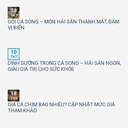
28
TH7
GỎI CÁ SONG – MÓN HẢI SẢN THANH MÁT, ĐẬM
VỊ BIỂN
10
TH7
DINH DƯỠNG TRONG CÁ SONG – HẢI SẢN NGON,
GIÀU GIÁ TRỊ CHO SỨC KHỎE
18
TH6
GIÁ CÁ CHIM BAO NHIÊU? CẬP NHẬT MỨC GIÁ
THAM KHẢO