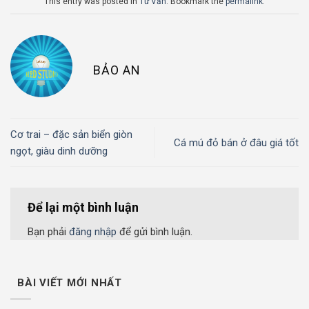
This entry was posted in
Tư Vấn
. Bookmark the
permalink
.
BẢO AN
Cơ trai – đặc sản biển giòn
Cá mú đỏ bán ở đâu giá tốt
ngọt, giàu dinh dưỡng
Để lại một bình luận
Bạn phải
đăng nhập
để gửi bình luận.
BÀI VIẾT MỚI NHẤT