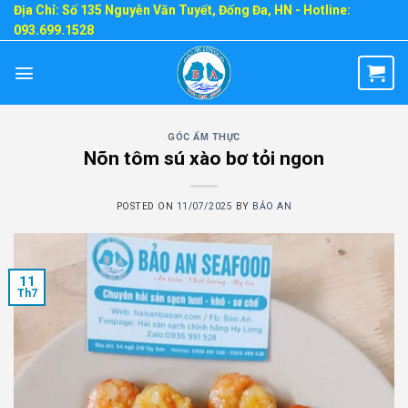
Skip
Địa Chỉ: Số 135 Nguyễn Văn Tuyết, Đống Đa, HN - Hotline:
093.699.1528
to
content
GÓC ẨM THỰC
Nõn tôm sú xào bơ tỏi ngon
POSTED ON
11/07/2025
BY
BẢO AN
11
Th7