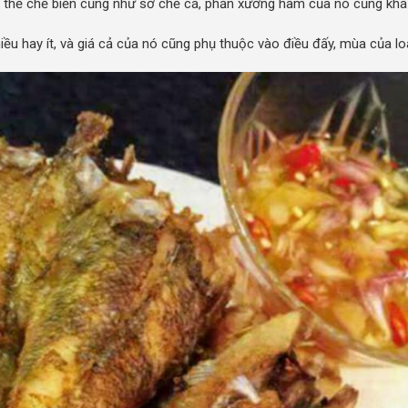
ó thể chế biến cũng như sơ chế cá, phần xương hàm của nó cũng khá
iều hay ít, và giá cả của nó cũng phụ thuộc vào điều đấy, mùa của lo