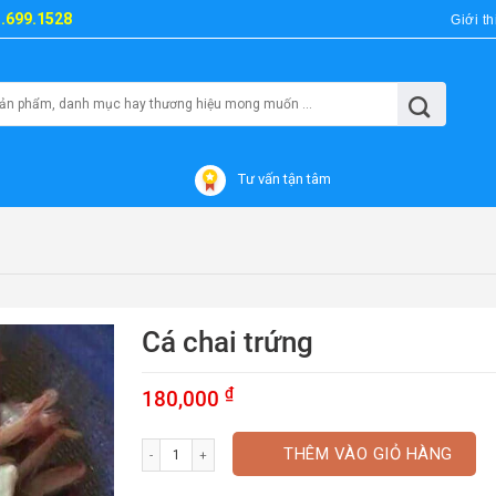
3.699.1528
Giới th
Tư vấn tận tâm
Cá chai trứng
₫
180,000
Cá chai trứng số lượng
THÊM VÀO GIỎ HÀNG