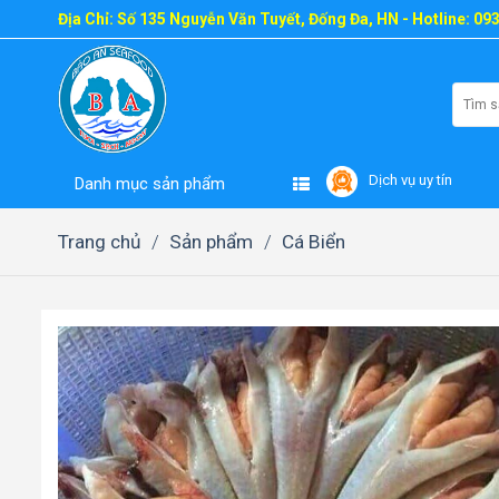
Skip
Địa Chỉ: Số 135 Nguyễn Văn Tuyết, Đống Đa, HN - Hotline: 09
to
content
Tìm
kiếm:
Dịch vụ uy tín
Danh mục sản phẩm
Trang chủ
/
Sản phẩm
/
Cá Biển