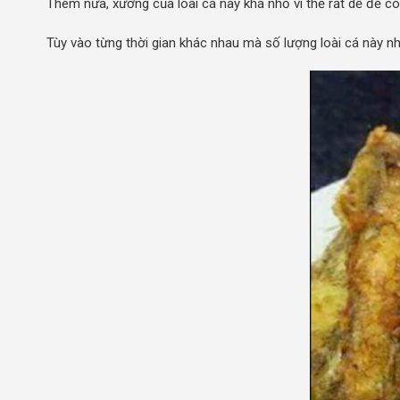
Thêm nữa, xương của loài cá này khá nhỏ vì thế rất dễ để c
Tùy vào từng thời gian khác nhau mà số lượng loài cá này nh