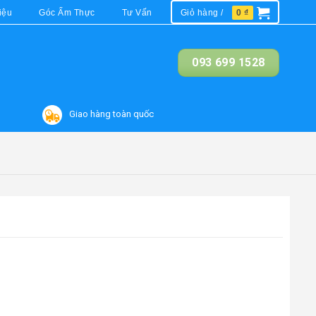
iệu
Góc Ẩm Thực
Tư Vấn
Giỏ hàng /
0
₫
093 699 1528
Giao hàng toàn quốc