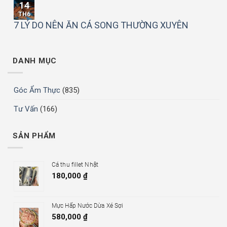
14
TH6
7 LÝ DO NÊN ĂN CÁ SONG THƯỜNG XUYÊN
DANH MỤC
Góc Ẩm Thực
(835)
Tư Vấn
(166)
SẢN PHẨM
Cá thu fillet Nhật
180,000
₫
Mực Hấp Nước Dừa Xé Sợi
580,000
₫