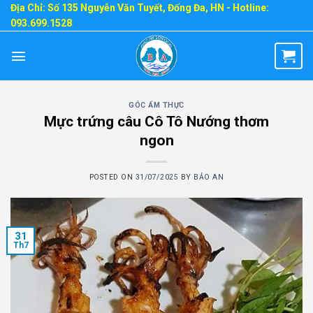
Skip
Địa Chỉ: Số 135 Nguyễn Văn Tuyết, Đống Đa, HN - Hotline:
093.699.1528
to
content
GÓC ẨM THỰC
Mực trứng câu Cô Tô Nướng thơm
ngon
POSTED ON
31/07/2025
BY
BẢO AN
31
Th7