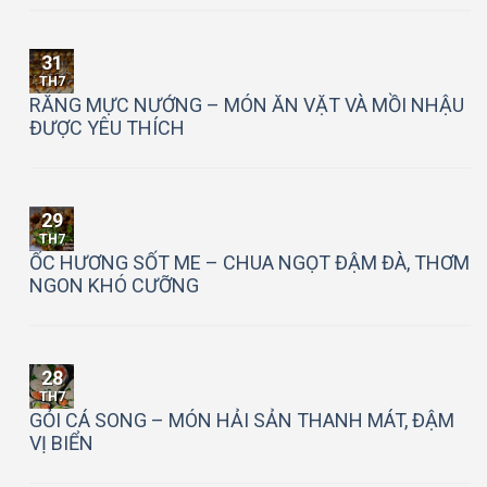
31
TH7
RĂNG MỰC NƯỚNG – MÓN ĂN VẶT VÀ MỒI NHẬU
ĐƯỢC YÊU THÍCH
29
TH7
ỐC HƯƠNG SỐT ME – CHUA NGỌT ĐẬM ĐÀ, THƠM
NGON KHÓ CƯỠNG
28
TH7
GỎI CÁ SONG – MÓN HẢI SẢN THANH MÁT, ĐẬM
VỊ BIỂN